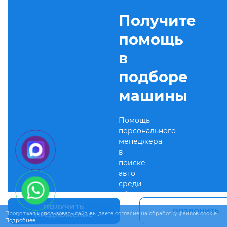
Получите
помощь
в
подборе
машины
Помощь
персонального
менеджера
в
поиске
авто
среди
объявлений
ПОЛУЧИТЬ
ПОЗВОНИТЬ
Продолжая использовать сайт, вы даете согласие на обработку файлов cookie.
ПРЕДЛОЖЕНИЕ
Подробнее
Связаться