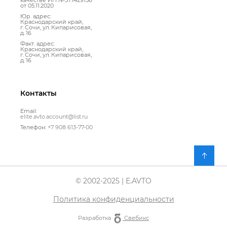
качестве ИП №577429156
от 05.11.2020
Юр. адрес:
Краснодарский край,
г. Сочи, ул. Кипарисовая,
д. 16
Факт. адрес:
Краснодарский край,
г. Сочи, ул. Кипарисовая,
д. 16
Контакты
Email:
elite.avto.account@list.ru
Телефон:
+7 908 613-77-00
© 2002-2025 | E.AVTO
Политика конфиденциальности
Разработка
Свебикс