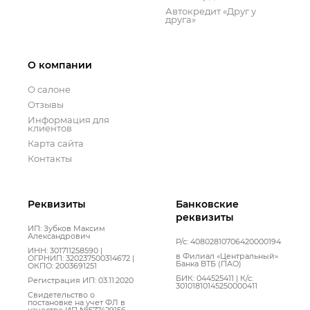
Автокредит «Друг у
друга»
О компании
О салоне
Отзывы
Информация для
клиентов
Карта сайта
Контакты
Реквизиты
Банковские
реквизиты
ИП: Зубков Максим
Александрович
Р/с: 40802810706420000194
ИНН: 301711258590 |
в Филиал «Центральный»
ОГРНИП: 320237500314672 |
Банка ВТБ (ПАО)
ОКПО: 2003691251
БИК: 044525411 | К/с:
Регистрация ИП: 03.11.2020
30101810145250000411
Свидетельство о
постановке на учет ФЛ в