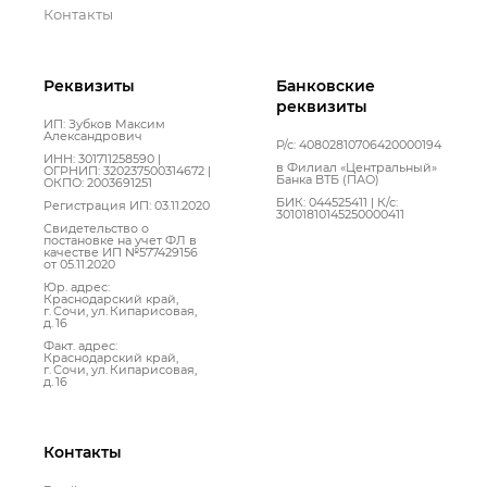
Контакты
Реквизиты
Банковские
реквизиты
ИП: Зубков Максим
Александрович
Р/с: 40802810706420000194
ИНН: 301711258590 |
в Филиал «Центральный»
ОГРНИП: 320237500314672 |
Банка ВТБ (ПАО)
ОКПО: 2003691251
БИК: 044525411 | К/с:
Регистрация ИП: 03.11.2020
30101810145250000411
Свидетельство о
постановке на учет ФЛ в
качестве ИП №577429156
от 05.11.2020
Юр. адрес:
Краснодарский край,
г. Сочи, ул. Кипарисовая,
д. 16
Факт. адрес:
Краснодарский край,
г. Сочи, ул. Кипарисовая,
д. 16
Контакты