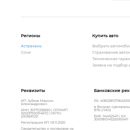
Регионы
Купить авто
Астрахань
Выбрать автомоби
Сочи
Страхование авто
Техническая гара
Заявка на подбор
Реквизиты
Банковские ре
ИП: Зубков Максим
Р/с: 408028107064200
Александрович
в Филиал «Централь
ИНН: 301711258590 | ОГРНИП:
ВТБ (ПАО)
320237500314672 | ОКПО:
БИК: 044525411 | К/с:
2003691251
30101810145250000411
Регистрация ИП: 03.11.2020
Свидетельство о постановке на