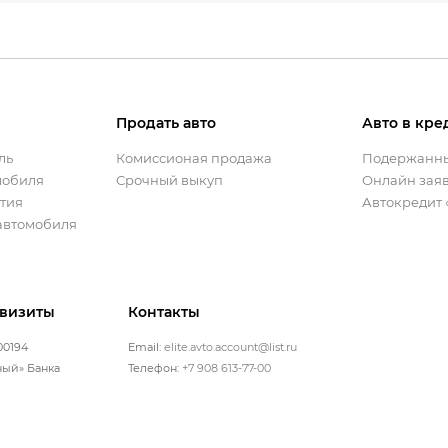
Продать авто
Авто в кре
ль
Комиссионая продажа
Подержанные
мобиля
Срочный выкуп
Онлайн заяв
нтия
Автокредит «
 автомобиля
квизиты
Контакты
00194
Email:
elite.avto.account@list.ru
ный» Банка
Телефон:
+7 908 613-77-00