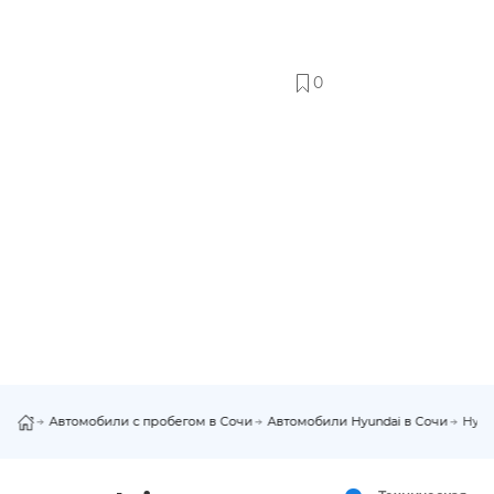
0
Автомобили с пробегом в Сочи
Автомобили Hyundai в Сочи
Hyun