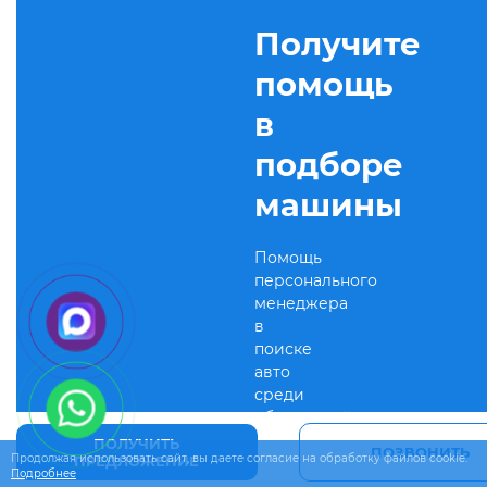
Получите
помощь
в
подборе
машины
Помощь
персонального
менеджера
в
поиске
авто
среди
объявлений
ПОЛУЧИТЬ
ПОЗВОНИТЬ
Продолжая использовать сайт, вы даете согласие на обработку файлов cookie.
ПРЕДЛОЖЕНИЕ
Подробнее
Связаться